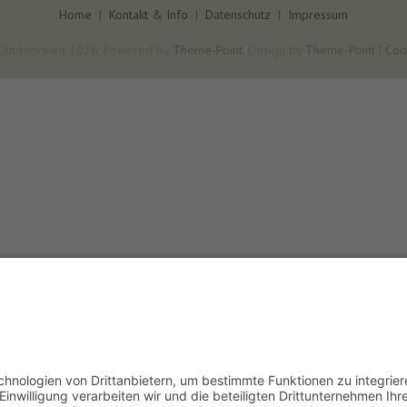
Home
|
Kontakt & Info
|
Datenschutz
|
Impressum
Outdoorwelt 2026, Powered by
Theme-Point
. Design by
Theme-Point
|
Coo